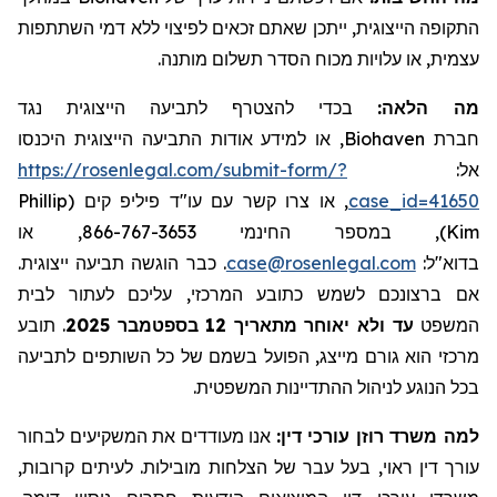
התקופה הייצוגית
, ייתכן שאתם זכאים לפיצוי ללא דמי השתתפות
עצמית, או עלויות מכוח הסדר תשלום מותנה.
מה הלאה:
בכדי להצטרף לתביעה הייצוגית נגד
, או למידע אודות התביעה הייצוגית היכנסו
Biohaven
חברת
https://rosenlegal.com/submit-form/?
אל:
Phillip
, או צרו קשר עם עו"ד פיליפ קים (
case_id=41650
), במספר החינמי 866-767-3653, או
Kim
. כבר הוגשה תביעה ייצוגית.
case@rosenlegal.com
בדוא"ל:
אם ברצונכם לשמש כתובע המרכזי, עליכם לעתור לבית
תובע
.
בספטמבר 2025
עד ולא יאוחר מתאריך 12
המשפט
מרכזי הוא גורם מייצג, הפועל בשמם של כל השותפים לתביעה
בכל הנוגע לניהול ההתדיינות המשפטית.
למה משרד רוזן עורכי דין:
אנו מעודדים את המשקיעים לבחור
עורך דין ראוי, בעל עבר של הצלחות מובילות. לעיתים קרובות,