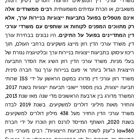
משרדי עורכי דין המוציאים הודעות חסרים ניסיון דומה,
משאבים, או הכרת עמיתים משמעותית.
רבים ממשרדים אלה
אינם מטפלים בפועל בתביעות ייצוגיות בניירות ערך, אלא
רק מתווכים המפנים לקוחות או שותפים עם משרדי עורכי
דין המתדיינים בפועל על התיקים.
היו נבונים בבחירת עורך
דין. משרד עורכי הדין רוזן מייצג משקיעים ברחבי העולם, תוך
ריכוז עיסוקו בתביעות ייצוגיות בניירות ערך ובליטיגציה נגזרת של
בעלי מניות. משרד עורכי הדין רוזן השיג את הסדר התביעה
הייצוגית הגדול ביותר אי פעם בניירות ערך נגד חברה סינית.
שרותי
ISS
משרד רוזן עורכי דין מדורג במקום הראשון על ידי
תביעה ייצוגית, בגין מספר יישובי תביעות ייצוגיות בשנת 2017.
המשרד מדורג בין ארבעת הראשונים מדי שנה מאז שנת 2013,
והחזיר מאות מיליוני דולרים למשקיעים. בשנת 2019 לבדה
משרד עורכי הדין החזיר
מעל
438 מיליון דולרים למשקיעים.
בשנת 2020, השותף המייסד לורנס רוזן הוכרז על ידי חברת
מעורכי הדין
כ"ענק לשכת התביעות הייצוגיות". רבים
law360