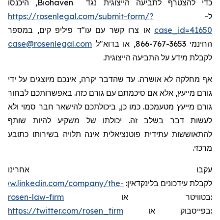
, היכנסו
Biohaven
כדי להצטרף לתביעה הייצוגית נגד
https://rosenlegal.com/submit-form/?
ל-
או צרו קשר עם עו"ד פיליפ קים, במספר
case_id=41650
case@rosenlegal.com
החינמי 866-767-3653, או בדוא"ל
לקבלת מידע על התביעה הייצוגית.
אף מחלקה לא אושרה. עד שהדבר יקרה, אינכם מיוצגים על ידי
גורם מייעץ, אלא אם סיכמתם עם גורם כזה. באפשרותכם לבחור
גורם מייעץ מטעמכם. כמו כן, ביכולתכם להישאר חבר סמוי ולא
לעשות דבר בשלב זה. יכולתו של משקיע להיות שותף
להתאוששות עתידית פוטנציאלית אינה תלויה בשירותו כתובע
מרכזי.
עקבו אחרינו
/www.linkedin.com/company/the-
:
בלינקדאין
עידכונים
לקבלת
rosen-law-firm
או
בטוויטר
:
https://twitter.com/rosen_firm
או
בפייסבוק
: