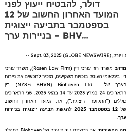
דולר, להבטיח ייעוץ לפני
המועד האחרון החשוב של 12
בספטמבר בתביעה ייצוגית
בניירות ערך – BHV…
ניו יורק, Sept. 03, 2025 (GLOBE NEWSWIRE) --
), משרד עורכי
Rosen Law Firm
משרד רוזן עורכי דין (
מדוע:
דין בינלאומי העוסק בזכויות משקיעים, מזכיר לרוכשים את
ניירות
) בין
NYSE: BHVN
(
Biohaven Ltd.
של
הערך
, שני התאריכים
2025
במאי
14
עד
2023
במרץ
24
התאריכים
כוללים ("התקופה הייצוגית"), את המועד האחרון החשוב
להגשת תביעה ייצוגית בניירות
2025
בספטמבר
12
של
.
ערך
במהלך
Biohaven
של
ניירות ערך
אם רכשתם
מה החשיבות: