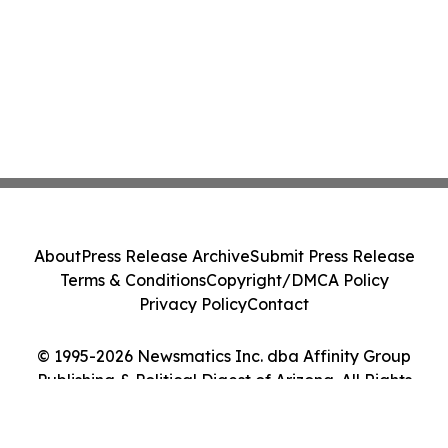
About
Press Release Archive
Submit Press Release
Terms & Conditions
Copyright/DMCA Policy
Privacy Policy
Contact
© 1995-2026 Newsmatics Inc. dba Affinity Group
Publishing & Political Digest of Arizona. All Rights
Reserved.