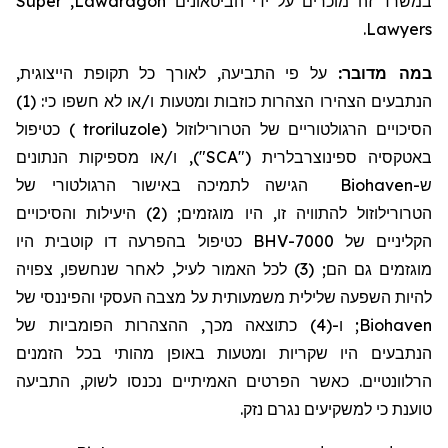
Super
,
Lawdragon
במשרד זה מוכרים על ידי הביטאונים
.
Lawyers
במה מדובר:
על פי התביעה, לאורך כל תקופת הייצוגית,
הנתבעים הצהירו הצהרות כוזבות ומטעות ו/או לא חשפו כי: (1)
כטיפול
)
troriluzole
(
הטרורילוזול
הסיכויים הרגולטוריים של
באטקסיה
ספינוצרבלרית
("SCA"), ו/או מספיקות הנתונים
הגישה לתמיכה באישור הרגולטורי של
Biohaven
ש-
הטרורילוזול
להתוויה זו, היו מוגזמים; (2) היעילות והסיכויים
הקליניים של BHV-7000 כטיפול בהפרעה דו קוטבית היו
מוגזמים גם הם; (3) לכל האמור לעיל, לאחר שנחשפו, צפויה
להיות השפעה שלילית משמעותית על מצבה העסקי והפיננסי של
; ו-(4) כתוצאה מכך, ההצהרות הפומביות של
Biohaven
הנתבעים היו שקריות ומטעות באופן מהותי בכל הזמנים
הרלוונטיים. כאשר הפרטים האמיתיים נכנסו לשוק, התביעה
טוענת כי למשקיעים נגרם נזק.